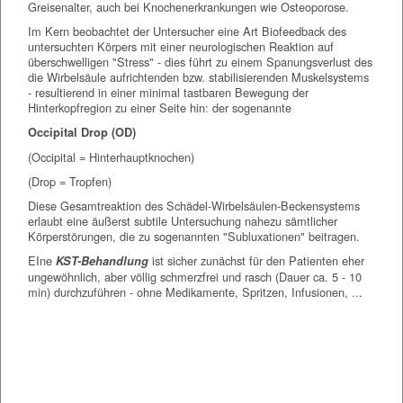
Greisenalter, auch bei Knochenerkrankungen wie Osteoporose.
Im Kern beobachtet der Untersucher eine Art Biofeedback des
untersuchten Körpers mit einer neurologischen Reaktion auf
überschwelligen "Stress" - dies führt zu einem Spanungsverlust des
die Wirbelsäule aufrichtenden bzw. stabilisierenden Muskelsystems
- resultierend in einer minimal tastbaren Bewegung der
Hinterkopfregion zu einer Seite hin: der sogenannte
Occipital Drop (OD)
(Occipital = Hinterhauptknochen)
(Drop = Tropfen)
Diese Gesamtreaktion des Schädel-Wirbelsäulen-Beckensystems
erlaubt eine äußerst subtile Untersuchung nahezu sämtlicher
Körperstörungen, die zu sogenannten "Subluxationen" beitragen.
EIne
ist sicher zunächst für den Patienten eher
KST-Behandlung
ungewöhnlich, aber völlig schmerzfrei und rasch (Dauer ca. 5 - 10
min) durchzuführen - ohne Medikamente, Spritzen, Infusionen, ...
Chiropraxis Bochum