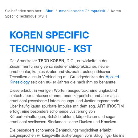
Sie befinden sich hier:
Start
/
amerikanische Chiropraktik
/
Koren
Specific Technique (KST)
KOREN SPECIFIC
TECHNIQUE - KST
Der Amerikaner
, D.C., entwickelte in der
TEDD KOREN
Zusammenführung verschiedener chiropraktischer, neuro-
emotionaler, kraniosakraler und viszeraler osteopathischer
Techniken auch in Verbindung mit Grundgedanken der
Applied
Kinesiology
seit den 80- er Jahren die nach ihm so benannte
Diese erlaubt in wenigen Worten ausgedrückt eine unglaublich
einfach aber umfassend anmutende körperliche und aber auch
emotional-psychische Untersuchungs- und Justierungsmethode.
Über häufig kaum spürbare Impulse mit dem sog. ARTHROSTIM
erfolgt eine besonders schonende Justierung von
Körperfehlhaltungen, Schädelfehlern, körperlichen und sogar
emotional-seelischen Blockaden - ohne Rucken und Knacken.
Die besonders schonende Behandlungsmöglichkeit erlaubt
ausgesprochen wirkungsvolle Justierungen vom Säuglings- bis ins