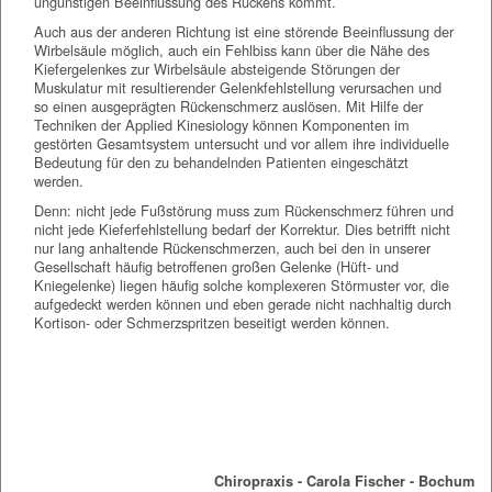
ungünstigen Beeinflussung des Rückens kommt.
Auch aus der anderen Richtung ist eine störende Beeinflussung der
Wirbelsäule möglich, auch ein Fehlbiss kann über die Nähe des
Kiefergelenkes zur Wirbelsäule absteigende Störungen der
Muskulatur mit resultierender Gelenkfehlstellung verursachen und
so einen ausgeprägten Rückenschmerz auslösen. Mit Hilfe der
Techniken der Applied Kinesiology können Komponenten im
gestörten Gesamtsystem untersucht und vor allem ihre individuelle
Bedeutung für den zu behandelnden Patienten eingeschätzt
werden.
Denn: nicht jede Fußstörung muss zum Rückenschmerz führen und
nicht jede Kieferfehlstellung bedarf der Korrektur. Dies betrifft nicht
nur lang anhaltende Rückenschmerzen, auch bei den in unserer
Gesellschaft häufig betroffenen großen Gelenke (Hüft- und
Kniegelenke) liegen häufig solche komplexeren Störmuster vor, die
aufgedeckt werden können und eben gerade nicht nachhaltig durch
Kortison- oder Schmerzspritzen beseitigt werden können.
Chiropraxis Bochum
Chiropraxis - Carola Fischer - Bochum