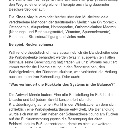
den Weg zu einer erfolgreichen Therapie auch lang dauernder
Beschwerdebilder auf.
Die
verbindet hierbei über den Muskeltest viele
Kinesiologie
verschiedene Methoden der traditionellen Medizin wie Chiropraktik,
Osteopathie, Akupunktur, Homöopathie, Orthomolekulare Medizin
(Nahrungs- und Ergänzungsmittel, Vitamine, Spurenelemente),
Emotionale Stressbewältigung und vieles mehr.
Beispiel: Rückenschmerz
Während orthopädisch oftmals ausschließlich die Bandscheibe oder
die Wirbelgelenke behandelt werden (was in ausgewählten Fällen
durchaus seine Berechtigung hat) fragen wir uns: Woraus resultiert
immer wieder die Überbelastung in den Bandscheiben, den
Wirbelgelenken, der Rückenmuskulatur, was verhindert die Heilung
auch bei intensiver Behandlung. Oder auch:
"Was verhindert die Rückkehr des Systems in die Balance?"
Die Antwort könnte lauten: Eine alte Fehlstellung im Fuß ist die
Ursache und bei jedem Schritt konzentriert sich die
Kraftübertragung auf einen Punkt in der Wirbelsäule, an dem sich
schließlich eine Wirbelgelenkarthrose entwickelt. Die Behandlung
würde sich nun im Kern neben der Schmerzbeseitigung am Rücken
auf die Funktionsstörung (sprich die Beseitigung der alten
Fehlstellung) im Fuß konzentrieren, damit es nicht zur weiteren