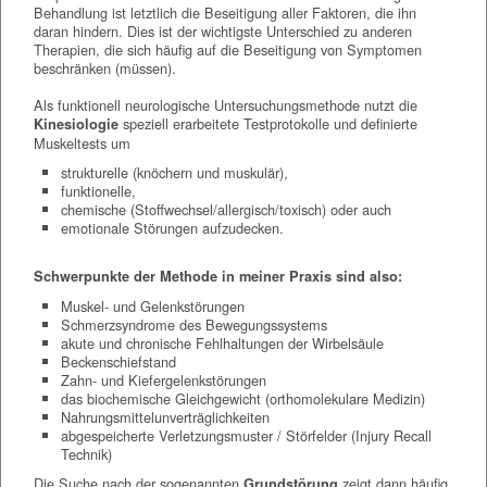
Behandlung ist letztlich die Beseitigung aller Faktoren, die ihn
daran hindern. Dies ist der wichtigste Unterschied zu anderen
Therapien, die sich häufig auf die Beseitigung von Symptomen
beschränken (müssen).
Als funktionell neurologische Untersuchungsmethode nutzt die
speziell erarbeitete Testprotokolle und definierte
Kinesiologie
Muskeltests um
strukturelle (knöchern und muskulär),
funktionelle,
chemische (Stoffwechsel/allergisch/toxisch) oder auch
emotionale Störungen aufzudecken.
Schwerpunkte der Methode in meiner Praxis sind also:
Muskel- und Gelenkstörungen
Schmerzsyndrome des Bewegungssystems
akute und chronische Fehlhaltungen der Wirbelsäule
Beckenschiefstand
Zahn- und Kiefergelenkstörungen
das biochemische Gleichgewicht (orthomolekulare Medizin)
Nahrungsmittelunverträglichkeiten
abgespeicherte Verletzungsmuster / Störfelder (Injury Recall
Technik)
Die Suche nach der sogenannten
zeigt dann häufig
Grundstörung