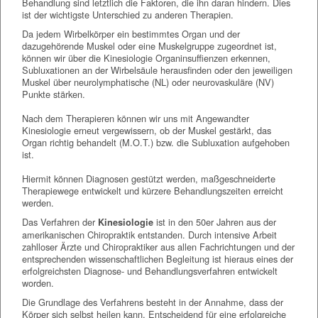
Behandlung sind letztlich die Faktoren, die ihn daran hindern. Dies
ist der wichtigste Unterschied zu anderen Therapien.
Da jedem Wirbelkörper ein bestimmtes Organ und der
dazugehörende Muskel oder eine Muskelgruppe zugeordnet ist,
können wir über die Kinesiologie Organinsuffienzen erkennen,
Subluxationen an der Wirbelsäule herausfinden oder den jeweiligen
Muskel über neurolymphatische (NL) oder neurovaskuläre (NV)
Punkte stärken.
Nach dem Therapieren können wir uns mit Angewandter
Kinesiologie erneut vergewissern, ob der Muskel gestärkt, das
Organ richtig behandelt (M.O.T.) bzw. die Subluxation aufgehoben
ist.
Hiermit können Diagnosen gestützt werden, maßgeschneiderte
Therapiewege entwickelt und kürzere Behandlungszeiten erreicht
werden.
Das Verfahren der
ist in den 50er Jahren aus der
Kinesiologie
amerikanischen Chiropraktik entstanden. Durch intensive Arbeit
zahlloser Ärzte und Chiropraktiker aus allen Fachrichtungen und der
entsprechenden wissenschaftlichen Begleitung ist hieraus eines der
erfolgreichsten Diagnose- und Behandlungsverfahren entwickelt
worden.
Die Grundlage des Verfahrens besteht in der Annahme, dass der
Körper sich selbst heilen kann. Entscheidend für eine erfolgreiche