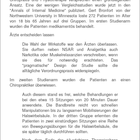
Ansatz. Eine der wenigen Vergleichsstudien wurde jetzt in den
"Annals of Internal Medicine" publiziert. Gert Bronfort von der
Northwestern University in Minnesota loste 272 Patienten im Alter
von 18 bis 65 Jahren auf drei Gruppen. Im ersten Studienarm
wurden die Patienten medikamentös behandelt.
Ärzte entscheiden lassen
Die Wahl der Wirkstoffe war den Ärzten überlassen.
Sie durften neben NSAR und Analgetika auch
Narkotika oder Muskelrelaxanzien verschreiben, wenn
sie dies für notwendig erachteten. Das
"pragmatische" Design der Studie sollte die
alltägliche Verordnungspraxis widerspiegeln.
Im zweiten Studienarm wurden die Patienten an einen
Chiropraktiker überwiesen.
Auch diesem stand es frei, welche Behandlungen er
bei den etwa 15 Sitzungen von 20 Minuten Dauer
anwendete. Die Bandbreite reicht von schnellen
Manipulationen bis zu langsamen Mobilisierungen der
Halswirbelsäule. In der dritten Gruppe erlernten die
Patienten in zwei einstündigen Sitzungen eine Reihe
von Bewegungsübungen für die Halswirbelsäule, die
sie später täglich durchführen sollten.
Nach dem Ende der 12-wöchigen Therapiephase