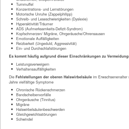
Turnmuffel
Konzentrations- und Lernstörungen
Motorische Unruhe (Zappelphilipp)
Schreib- und Leseschwierigkeiten (Dyslexie)
Hyperaktivität/Träumer
ADS (Aufmerksamkeits-Defizit-Syndrom)
Kopfschmerzen/ Migräne, Ohrgeräusche/Ohrensausen
Emotionale Auffälligkeiten
Reizbarkeit (Ungeduld, Aggressivität)
Ein- und Durchschlafstörungen
Es kommt häufig aufgrund dieser Einschränkungen zu Vermeidungs
Leistungsverweigern
Verhaltensauffälligkeiten
Die
im Erwachsenenalter s
Fehlstellungen der oberen Halswirbelsäule
Jahre vielfältige Symptome
Chronische Rückenschmerzen
Bandscheibenvorfälle
Ohrgeräusche (Tinnitus)
Migräne
Halswirbelsäulenbeschwerden
Gleichgewichtsstörungen
Schwindel