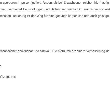
 spürbaren Impulsen justiert. Anders als bei Erwachsenen reichen hier häufi
fähigkeit, vermeidet Fehlstellungen und Haltungsschwächen im Wachstum und wirkt
schen Justierung ist der Weg für eine gesunde körperliche und auch geistige 
.
nsabschnitt anwendbar und sinnvoll. Die hierdurch erzielbare Verbesserung d
te
fizient bei: