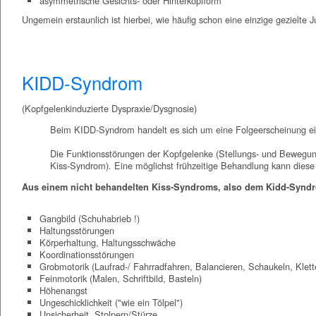
asymmetrische Gesichts- oder Hinterkopfform
Ungemein erstaunlich ist hierbei, wie häufig schon eine einzige gezielte
KIDD-Syndrom
(Kopfgelenkinduzierte Dyspraxie/Dysgnosie)
Beim KIDD-Syndrom handelt es sich um eine Folgeerscheinung e
Die Funktionsstörungen der Kopfgelenke (Stellungs- und Bewegun
Kiss-Syndrom). Eine möglichst frühzeitige Behandlung kann dies
Aus einem nicht behandelten Kiss-Syndroms, also dem Kidd-Syndr
Gangbild (Schuhabrieb !)
Haltungsstörungen
Körperhaltung, Haltungsschwäche
Koordinationsstörungen
Grobmotorik (Laufrad-/ Fahrradfahren, Balancieren, Schaukeln, Klett
Feinmotorik (Malen, Schriftbild, Basteln)
Höhenangst
Ungeschicklichkeit ("wie ein Tölpel")
Unsicherheit, Stolpern/Stürze