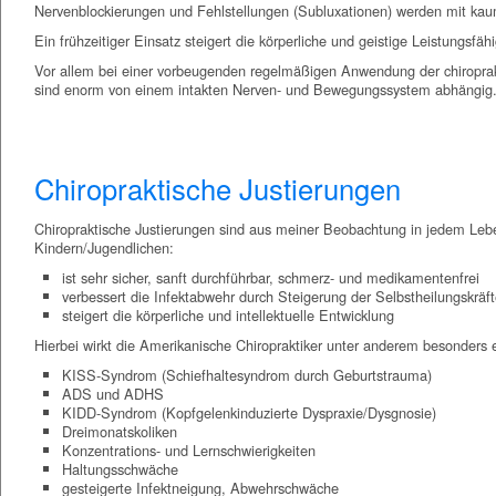
Nervenblockierungen und Fehlstellungen (Subluxationen) werden mit kaum
Ein frühzeitiger Einsatz steigert die körperliche und geistige Leistungs
Vor allem bei einer vorbeugenden regelmäßigen Anwendung der chiroprakti
sind enorm von einem intakten Nerven- und Bewegungssystem abhängig
Chiropraktische Justierungen
Chiropraktische Justierungen sind aus meiner Beobachtung in jedem Lebe
Kindern/Jugendlichen:
ist sehr sicher, sanft durchführbar, schmerz- und medikamentenfrei
verbessert die Infektabwehr durch Steigerung der Selbstheilungskräf
steigert die körperliche und intellektuelle Entwicklung
Hierbei wirkt die Amerikanische Chiropraktiker unter anderem besonders ef
KISS-Syndrom (Schiefhaltesyndrom durch Geburtstrauma)
ADS und ADHS
KIDD-Syndrom (Kopfgelenkinduzierte Dyspraxie/Dysgnosie)
Dreimonatskoliken
Konzentrations- und Lernschwierigkeiten
Haltungsschwäche
gesteigerte Infektneigung, Abwehrschwäche